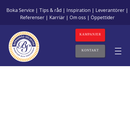
Boka Service
Tips & råd
Inspiration
Leverantörer
Referenser
Karriär
Om oss
Öppettider
KAMPANJER
KONTAKT
Bra att veta om garanti, reparation
och service av solskydd