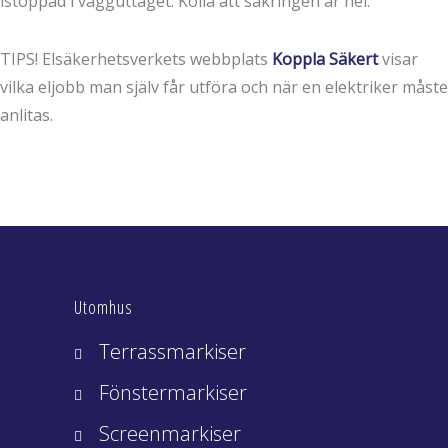
istoppad i vägguttaget. Kolla att säkringen är hel.
TIPS! Elsäkerhetsverkets webbplats
Koppla Säkert
visar
vilka eljobb man själv får utföra och när en elektriker måste
anlitas.
Utomhus
Terrassmarkiser
Fönstermarkiser
Screenmarkiser