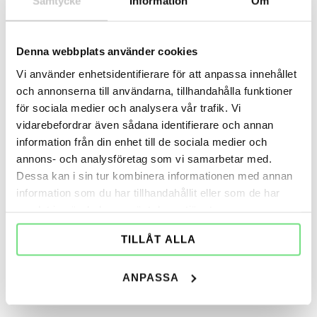
Samtycke
Information
Om
samt mätning.
LÄS MER
Denna webbplats använder cookies
Vi använder enhetsidentifierare för att anpassa innehållet
och annonserna till användarna, tillhandahålla funktioner
för sociala medier och analysera vår trafik. Vi
vidarebefordrar även sådana identifierare och annan
information från din enhet till de sociala medier och
annons- och analysföretag som vi samarbetar med.
Dessa kan i sin tur kombinera informationen med annan
information som du har tillhandahållit eller som de har
samlat in när du har använt deras tjänster.
TILLÅT ALLA
ANPASSA