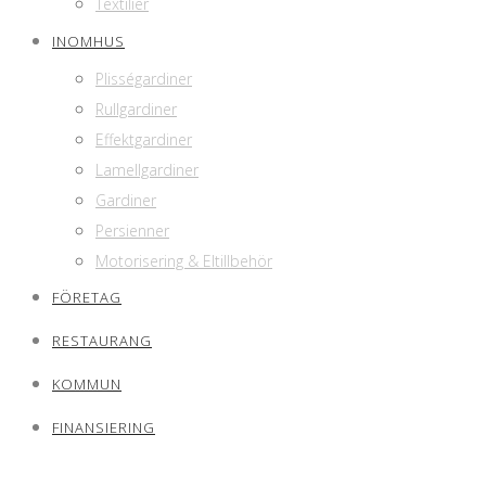
Textilier
INOMHUS
Plisségardiner
Rullgardiner
Effektgardiner
Lamellgardiner
Gardiner
Persienner
Motorisering & Eltillbehör
FÖRETAG
RESTAURANG
KOMMUN
FINANSIERING