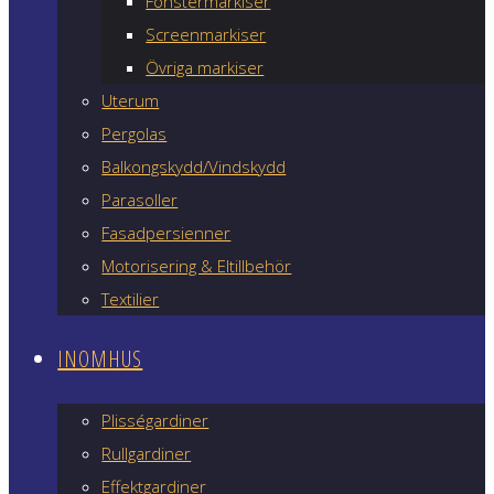
Fönstermarkiser
Screenmarkiser
Övriga markiser
Uterum
Pergolas
Balkongskydd/Vindskydd
Parasoller
Fasadpersienner
Motorisering & Eltillbehör
Textilier
INOMHUS
Plisségardiner
Rullgardiner
Effektgardiner