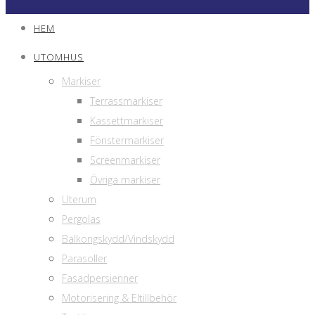
HEM
UTOMHUS
Markiser
Terrassmarkiser
Kassettmarkiser
Fönstermarkiser
Screenmarkiser
Övriga markiser
Uterum
Pergolas
Balkongskydd/Vindskydd
Parasoller
Fasadpersienner
Motorisering & Eltillbehör