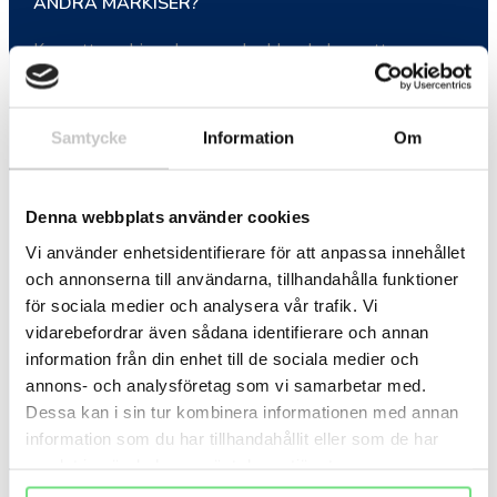
ANDRA MARKISER?
Kassettmarkiser har en skyddande kassett som
innesluter duken och mekanismen, vilket ger extra
skydd mot väder och vind.
Samtycke
Information
Om
ÄR KASSETTMARKISER LÄMPLIGA FÖR ALLA
TYPER AV FASTIGHETER?
Denna webbplats använder cookies
Ja, de är mycket mångsidiga och finns i många olika
Vi använder enhetsidentifierare för att anpassa innehållet
stilar och färger för att passa både kommersiella
och annonserna till användarna, tillhandahålla funktioner
och bostadsfastigheter.
för sociala medier och analysera vår trafik. Vi
vidarebefordrar även sådana identifierare och annan
HUR UNDERHÅLLS EN KASSETTMARKIS?
information från din enhet till de sociala medier och
annons- och analysföretag som vi samarbetar med.
Tack vare kassetten kräver de minimalt underhåll.
Dessa kan i sin tur kombinera informationen med annan
Det rekommenderas att rengöra duken och
information som du har tillhandahållit eller som de har
mekanismen regelbundet för att säkerställa lång
samlat in när du har använt deras tjänster.
livslängd.