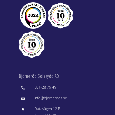
Björneröd Solskydd AB
031-28 79 49
info@bjornerods.se
Datavägen 12 B