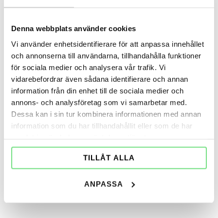
– Anders, VD
Denna webbplats använder cookies
Vi använder enhetsidentifierare för att anpassa innehållet
och annonserna till användarna, tillhandahålla funktioner
Kontakt
för sociala medier och analysera vår trafik. Vi
vidarebefordrar även sådana identifierare och annan
Urvalet sker löpande och sköts
information från din enhet till de sociala medier och
av Björneröd Solskydd. Vid frågor kring
annons- och analysföretag som vi samarbetar med.
tjänsten, vänligen kontakta VD Anders
Dessa kan i sin tur kombinera informationen med annan
Åkerman på tel:
031-28 79 49
.
Eller
information som du har tillhandahållit eller som de har
maila till:
anders@bjornerods.se
samlat in när du har använt deras tjänster.
TILLÅT ALLA
Tillsättning sker så fort som möjligt.
ANPASSA
Välkommen med din ansökan!