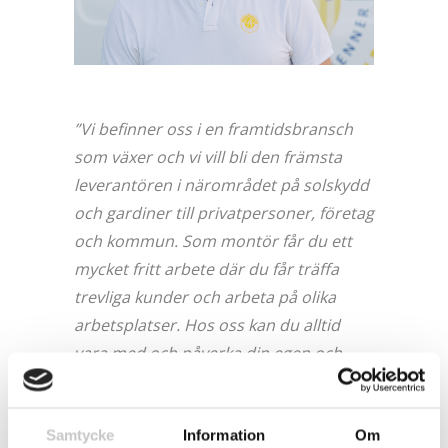
”Vi befinner oss i en framtidsbransch
som växer och vi vill bli den främsta
leverantören i närområdet på solskydd
och gardiner till privatpersoner, företag
och kommun. Som montör får du ett
mycket fritt arbete där du får träffa
trevliga kunder och arbeta på olika
arbetsplatser. Hos oss kan du alltid
vara med och påverka din egen och
företagets utveckling. Varje år brukar vi
gå på härliga julbordsevent med show
samt olika event”
Samtycke
Information
Om