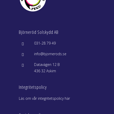
Björneröd Solskydd AB
031-28 79 49
info@bjornerods.se
Datavägen 12 B
436 32 Askim
Integritetspolicy
Läs om vår integritetspolicy här