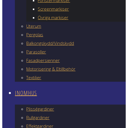
Fönstermarkiser
Screenmarkiser
Övriga markiser
Uterum
Pergolas
Balkongskydd/Vindskydd
Parasoller
Fasadpersienner
Motorisering & Eltillbehör
Textilier
INOMHUS
Plisségardiner
Rullgardiner
Effektgardiner