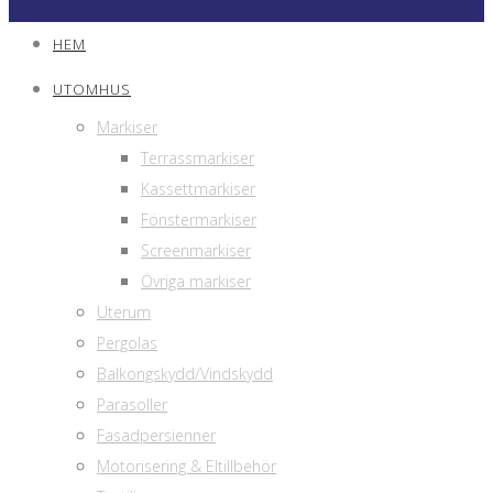
HEM
UTOMHUS
Markiser
Terrassmarkiser
Kassettmarkiser
Fönstermarkiser
Screenmarkiser
Övriga markiser
Uterum
Pergolas
Balkongskydd/Vindskydd
Parasoller
Fasadpersienner
Motorisering & Eltillbehör