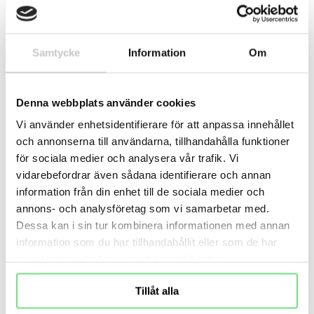
Samtycke
Information
Om
Denna webbplats använder cookies
Hitta rätt solskydd för dina fönster
Vi använder enhetsidentifierare för att anpassa innehållet
och annonserna till användarna, tillhandahålla funktioner
Här är några av de vanligaste lösningarna – anpassade
för sociala medier och analysera vår trafik. Vi
för olika behov:
vidarebefordrar även sådana identifierare och annan
information från din enhet till de sociala medier och
Markiser
– Effektivt utvändigt solskydd som
annons- och analysföretag som vi samarbetar med.
skuggar hela fönsterpartier. Perfekt för uteplatser
Dessa kan i sin tur kombinera informationen med annan
information som du har tillhandahållit eller som de har
och södervända fasader.
samlat in när du har använt deras tjänster.
Zipscreens
– Modernt utvändigt solskydd där väven
löper i sidoskenor, vilket ger ett sträckt och stabilt
Tillåt alla
skydd även vid vind. Ger effektiv avskärmning utan