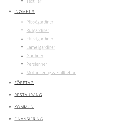
Textilier
INOMHUS
Plisségardiner
Rullgardiner
Effektgardiner
Lamellgardiner
Gardiner
Persienner
Motorisering & Eltillbehör
FÖRETAG
RESTAURANG
KOMMUN
FINANSIERING