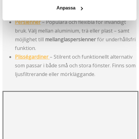
att stänga ute dagsljuset – idealiskt för stora
Anpassa
glaspartier och moderna fasader.
Persienner
– Populära och flexibla för invändigt
bruk. Välj mellan aluminium, trä eller plast – samt
möjlighet till
mellanglaspersienner
för underhållsfri
funktion.
Plisségardiner
– Stilrent och funktionellt alternativ
som passar i både små och stora fönster. Finns som
ljusfiltrerande eller mörkläggande.