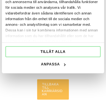
och annonserna till användarna, tillhandahålla funktioner
din
för sociala medier och analysera vår trafik. Vi
vidarebefordrar även sådana identifierare och annan
jobbansök
information från din enhet till de sociala medier och
annons- och analysföretag som vi samarbetar med.
an.
Dessa kan i sin tur kombinera informationen med annan
information som du har tillhandahållit eller som de har
samlat in när du har använt deras tjänster.
Vi kommer att gå
igenom den och
TILLÅT ALLA
återkommer med
svar så snart som
ANPASSA
möjligt.
TILLBAKA
TILL
KARRIÄRSID
AN