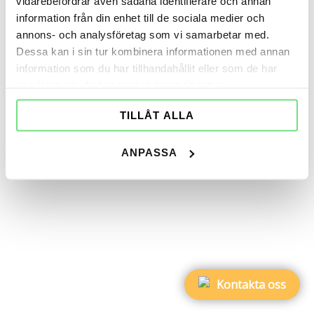
vidarebefordrar även sådana identifierare och annan
Vi återkommer
information från din enhet till de sociala medier och
annons- och analysföretag som vi samarbetar med.
med svar så snart
Dessa kan i sin tur kombinera informationen med annan
som möjligt.
information som du har tillhandahållit eller som de har
samlat in när du har använt deras tjänster.
TILLBAKA
TILL
TILLÅT ALLA
STARTSIDA
N
ANPASSA
Kontakta oss