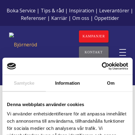
Boka Service
Tips & råd
Inspiration
Leverantörer
Referenser
Karriär
Om oss
Öppettider
KAMPANJER
KONTAKT
Samtycke
Information
Om
Denna webbplats använder cookies
Tack för
Vi använder enhetsidentifierare för att anpassa innehållet
och annonserna till användarna, tillhandahålla funktioner
din fråga.
för sociala medier och analysera vår trafik. Vi