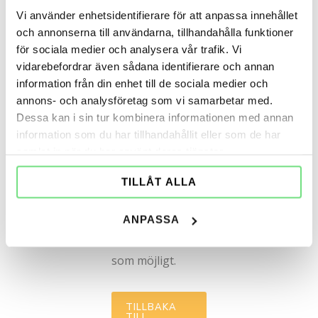
Vi använder enhetsidentifierare för att anpassa innehållet
din fråga
och annonserna till användarna, tillhandahålla funktioner
om
för sociala medier och analysera vår trafik. Vi
vidarebefordrar även sådana identifierare och annan
screenmar
information från din enhet till de sociala medier och
annons- och analysföretag som vi samarbetar med.
kis /
Dessa kan i sin tur kombinera informationen med annan
information som du har tillhandahållit eller som de har
vertikalmar
samlat in när du har använt deras tjänster.
kis
TILLÅT ALLA
Vi återkommer
ANPASSA
med svar så snart
som möjligt.
TILLBAKA
TILL